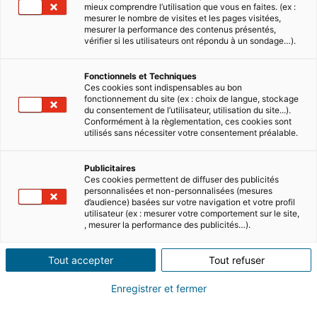
Francia
mieux comprendre l’utilisation que vous en faites. (ex :
El grupo
mesurer le nombre de visites et les pages visitées,
mesurer la performance des contenus présentés,
Portugal
Prensa
vérifier si les utilisateurs ont répondu à un sondage…).
España
Fonctionnels et Techniques
Italia
Ces cookies sont indispensables au bon
fonctionnement du site (ex : choix de langue, stockage
du consentement de l’utilisateur, utilisation du site...).
Alemania
Conformément à la règlementation, ces cookies sont
utilisés sans nécessiter votre consentement préalable.
México
Reino Unido
Publicitaires
Ces cookies permettent de diffuser des publicités
personnalisées et non-personnalisées (mesures
Estados Unidos
d’audience) basées sur votre navigation et votre profil
Síguenos
utilisateur (ex : mesurer votre comportement sur le site,
, mesurer la performance des publicités…).
Tout accepter
Tout refuser
Enregistrer et fermer
Política de confidencialidad