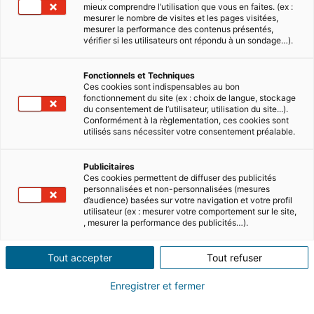
mieux comprendre l’utilisation que vous en faites. (ex :
O Grupo
Portugal
mesurer le nombre de visites et les pages visitées,
mesurer la performance des contenus présentés,
Press room
Espanha
vérifier si les utilisateurs ont répondu à un sondage…).
Itália
Fonctionnels et Techniques
Ces cookies sont indispensables au bon
Alemanha
fonctionnement du site (ex : choix de langue, stockage
du consentement de l’utilisateur, utilisation du site...).
México
Conformément à la règlementation, ces cookies sont
utilisés sans nécessiter votre consentement préalable.
Reino Unido
Publicitaires
Estados Unidos
Ces cookies permettent de diffuser des publicités
Siga-nos
personnalisées et non-personnalisées (mesures
d’audience) basées sur votre navigation et votre profil
utilisateur (ex : mesurer votre comportement sur le site,
, mesurer la performance des publicités…).
Tout accepter
Tout refuser
Política de confidencialidade
Enregistrer et fermer
Mençoes Legais