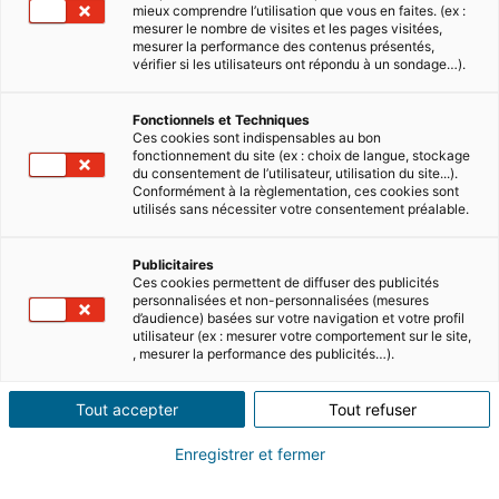
CS 10476
mieux comprendre l’utilisation que vous en faites. (ex :
77564 LIEUSAINT Cedex – France
mesurer le nombre de visites et les pages visitées,
mesurer la performance des contenus présentés,
vérifier si les utilisateurs ont répondu à un sondage…).
Siège social :
1 allée de la Ferme de Varâtre
Fonctionnels et Techniques
Immeuble Carré Haussmann III
Ces cookies sont indispensables au bon
77127 LIEUSAINT – France.
fonctionnement du site (ex : choix de langue, stockage
du consentement de l’utilisateur, utilisation du site...).
01 64 43 49 50
Conformément à la règlementation, ces cookies sont
utilisés sans nécessiter votre consentement préalable.
Directeur de la publication :
Clément DELPIROU
Publicitaires
Ces cookies permettent de diffuser des publicités
Contenu rédactionnel :
personnalisées et non-personnalisées (mesures
d’audience) basées sur votre navigation et votre profil
Le Site Internet propose, à titre documentaire,
utilisateur (ex : mesurer votre comportement sur le site,
, mesurer la performance des publicités…).
différents textes à exploiter avec le
discernement qu’il convient. Iad International
Tout accepter
Tout refuser
ne pourra, en aucun cas, être tenu
responsable des erreurs, omissions ou
Enregistrer et fermer
inexactitudes pouvant s’y trouver.