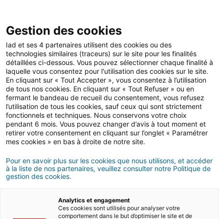
Gestion des cookies
Iad et ses 4 partenaires utilisent des cookies ou des
technologies similaires (traceurs) sur le site pour les finalités
Mentions légales
détaillées ci-dessous. Vous pouvez sélectionner chaque finalité à
laquelle vous consentez pour l'utilisation des cookies sur le site.
En cliquant sur « Tout Accepter », vous consentez à l’utilisation
Le site Internet www.iadgroup.com est un
de tous nos cookies. En cliquant sur « Tout Refuser » ou en
fermant le bandeau de recueil du consentement, vous refusez
service édité par :
l’utilisation de tous les cookies, sauf ceux qui sont strictement
I@D International
fonctionnels et techniques. Nous conservons votre choix
pendant 6 mois. Vous pouvez changer d’avis à tout moment et
SAS au capital de 20 454 626,70 € – R.C.S
retirer votre consentement en cliquant sur l’onglet « Paramétrer
Melun nº 820 923 126
mes cookies » en bas à droite de notre site.
Code APE : 6420Z – Nº de TVA
Pour en savoir plus sur les cookies que nous utilisons, et accéder
intracommunautaire : FR 15 820923126
à la liste de nos partenaires, veuillez consulter notre Politique de
gestion des cookies.
Adresse de correspondance :
I@D International
Analytics et engagement
Carré Haussmann III
Ces cookies sont utilisés pour analyser votre
comportement dans le but d’optimiser le site et de