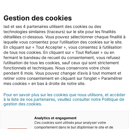
Gestion des cookies
Iad et ses 4 partenaires utilisent des cookies ou des
technologies similaires (traceurs) sur le site pour les finalités
Contact
détaillées ci-dessous. Vous pouvez sélectionner chaque finalité à
laquelle vous consentez pour l'utilisation des cookies sur le site.
Si vous voulez
nous
En cliquant sur « Tout Accepter », vous consentez à l’utilisation
de tous nos cookies. En cliquant sur « Tout Refuser » ou en
contacter
pour
en
fermant le bandeau de recueil du consentement, vous refusez
l’utilisation de tous les cookies, sauf ceux qui sont strictement
fonctionnels et techniques. Nous conservons votre choix
savoir plus sur iad
.
pendant 6 mois. Vous pouvez changer d’avis à tout moment et
retirer votre consentement en cliquant sur l’onglet « Paramétrer
mes cookies » en bas à droite de notre site.
Nous sommes à votre disposition pour
Pour en savoir plus sur les cookies que nous utilisons, et accéder
échanger !
à la liste de nos partenaires, veuillez consulter notre Politique de
gestion des cookies.
Analytics et engagement
Contacter l'équipe presse
Ces cookies sont utilisés pour analyser votre
comportement dans le but d’optimiser le site et de