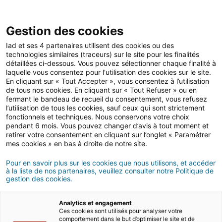
Gestion des cookies
Iad et ses 4 partenaires utilisent des cookies ou des
technologies similaires (traceurs) sur le site pour les finalités
Contact
détaillées ci-dessous. Vous pouvez sélectionner chaque finalité à
laquelle vous consentez pour l'utilisation des cookies sur le site.
If you want to
En cliquant sur « Tout Accepter », vous consentez à l’utilisation
de tous nos cookies. En cliquant sur « Tout Refuser » ou en
contact us
to learn
fermant le bandeau de recueil du consentement, vous refusez
l’utilisation de tous les cookies, sauf ceux qui sont strictement
fonctionnels et techniques. Nous conservons votre choix
more
about iad.
pendant 6 mois. Vous pouvez changer d’avis à tout moment et
retirer votre consentement en cliquant sur l’onglet « Paramétrer
mes cookies » en bas à droite de notre site.
We are at your disposal to talk!
Pour en savoir plus sur les cookies que nous utilisons, et accéder
à la liste de nos partenaires, veuillez consulter notre Politique de
gestion des cookies.
Contact the press office
Analytics et engagement
Ces cookies sont utilisés pour analyser votre
comportement dans le but d’optimiser le site et de