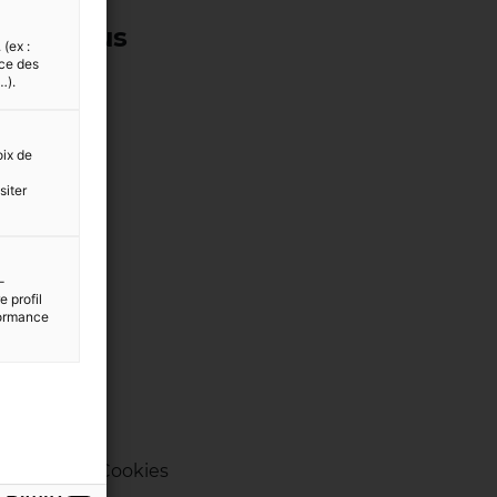
ivez-nous
 (ex :
nce des
…).
oix de
siter
-
 profil
rformance
 cookies
Cookies