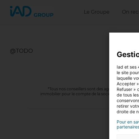
Le Groupe
On rec
@TODO
Gesti
Iad et ses 
le site pou
laquelle vo
Accepter »,
Refuser » o
*Tous nos conseillers sont des agents commercia
immobilier pour le compte de la société I@D Franc
de tous les
conservons
retirer vo
droite de n
Pour en sav
partenaires