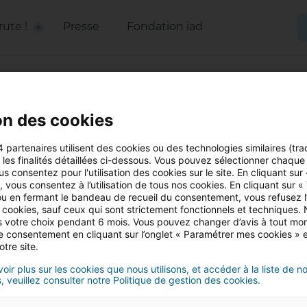
rute !
Presse
Fondation iad
on des cookies
4 partenaires utilisent des cookies ou des technologies similaires (tra
r les finalités détaillées ci-dessous. Vous pouvez sélectionner chaque f
us consentez pour l'utilisation des cookies sur le site. En cliquant sur
 vous consentez à l’utilisation de tous nos cookies. En cliquant sur «
u en fermant le bandeau de recueil du consentement, vous refusez l’u
ux indépendants de la SAS I@D France immatriculés au RSAC (sans détentio
e. ** Classement FrenchWeb500 2021 https://www.frenchweb.fr/fw500 ET ht
 cookies, sauf ceux qui sont strictement fonctionnels et techniques.
en-tete-du-classement-fw500-frenchweb-dans-le-secteur-proptech
 votre choix pendant 6 mois. Vous pouvez changer d’avis à tout mo
tre consentement en cliquant sur l’onglet « Paramétrer mes cookies » 
otre site.
oir plus sur les cookies que nous utilisons, et accéder à la liste de n
Devenir Co
, veuillez consulter notre Politique de gestion des cookies.