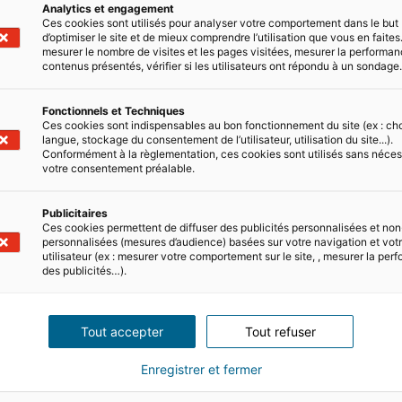
Analytics et engagement
Ces cookies sont utilisés pour analyser votre comportement dans le but
Nous rejoindre
Su
d’optimiser le site et de mieux comprendre l’utilisation que vous en faites.
mesurer le nombre de visites et les pages visitées, mesurer la performa
contenus présentés, vérifier si les utilisateurs ont répondu à un sondage
France
Portugal
Fonctionnels et Techniques
Ces cookies sont indispensables au bon fonctionnement du site (ex : ch
langue, stockage du consentement de l’utilisateur, utilisation du site...).
Espagne
Conformément à la règlementation, ces cookies sont utilisés sans néces
votre consentement préalable.
Italie
Allemagne
Publicitaires
Ces cookies permettent de diffuser des publicités personnalisées et non
personnalisées (mesures d’audience) basées sur votre navigation et votre
Mexique
utilisateur (ex : mesurer votre comportement sur le site, , mesurer la pe
des publicités…).
UK
Etats-Unis
Tout accepter
Tout refuser
Enregistrer et fermer
Politique de confidentialité
Politique de gestion des