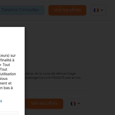
Devenir Conseiller
Voir les offres
ceurs) sur
inalité à
 « Tout
 Tout
tilisation
n de fonds) titulaires de la carte de démarchage
tps://www.journaldelagence.com/1203475-iad-arrive-
 Nous
ment et
en bas à
os
nseiller
Voir les offres