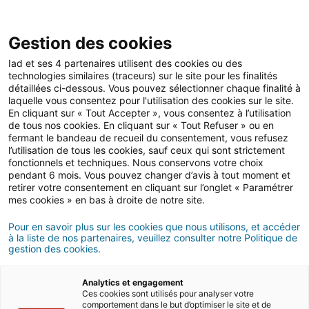
Gestion des cookies
Iad et ses 4 partenaires utilisent des cookies ou des
technologies similaires (traceurs) sur le site pour les finalités
@TODO
détaillées ci-dessous. Vous pouvez sélectionner chaque finalité à
laquelle vous consentez pour l'utilisation des cookies sur le site.
En cliquant sur « Tout Accepter », vous consentez à l’utilisation
de tous nos cookies. En cliquant sur « Tout Refuser » ou en
*Tous nos conseillers sont des agents commerciaux indépendants
fermant le bandeau de recueil du consentement, vous refusez
de la SAS I@D France immatriculés au RSAC (sans détention de
l’utilisation de tous les cookies, sauf ceux qui sont strictement
fonds) titulaires de la carte de démarchage immobilier pour le
fonctionnels et techniques. Nous conservons votre choix
compte de la société I@D France. ** Classement FrenchWeb500
pendant 6 mois. Vous pouvez changer d’avis à tout moment et
2021 https://www.frenchweb.fr/fw500 ET
retirer votre consentement en cliquant sur l’onglet « Paramétrer
https://www.journaldelagence.com/1203475-iad-arrive-en-tete-du-
classement-fw500-frenchweb-dans-le-secteur-proptech
mes cookies » en bas à droite de notre site.
Pour en savoir plus sur les cookies que nous utilisons, et accéder
à la liste de nos partenaires, veuillez consulter notre Politique de
gestion des cookies.
Devenir Conseiller
Voir les offres
Analytics et engagement
Ces cookies sont utilisés pour analyser votre
comportement dans le but d’optimiser le site et de