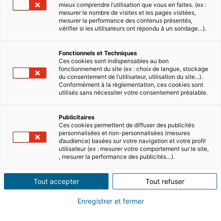
mieux comprendre l’utilisation que vous en faites. (ex :
mesurer le nombre de visites et les pages visitées,
Le site
Nous rejoindre
mesurer la performance des contenus présentés,
vérifier si les utilisateurs ont répondu à un sondage…).
Accueil
France
Fonctionnels et Techniques
Ces cookies sont indispensables au bon
Presse
Portugal
fonctionnement du site (ex : choix de langue, stockage
du consentement de l’utilisateur, utilisation du site...).
Le Groupe
Espagne
Conformément à la règlementation, ces cookies sont
utilisés sans nécessiter votre consentement préalable.
Italie
Publicitaires
Allemagne
Ces cookies permettent de diffuser des publicités
personnalisées et non-personnalisées (mesures
Mexique
d’audience) basées sur votre navigation et votre profil
utilisateur (ex : mesurer votre comportement sur le site,
UK
, mesurer la performance des publicités…).
Etats-Unis
Tout accepter
Tout refuser
Suivez-nous
Enregistrer et fermer